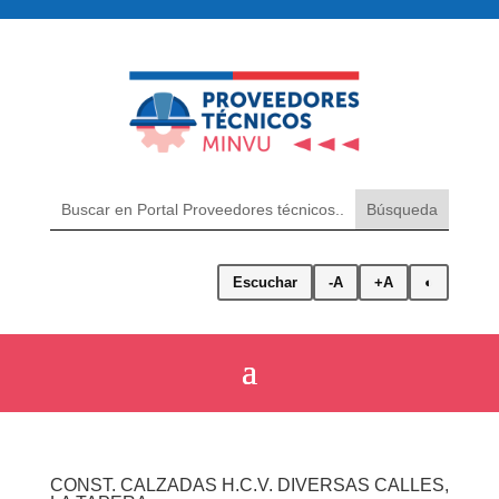
Escuchar
-A
+A
◐
CONST. CALZADAS H.C.V. DIVERSAS CALLES,