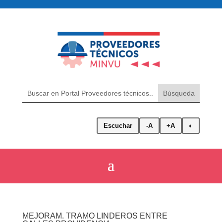
Escuchar
-A
+A
◐
MEJORAM. TRAMO LINDEROS ENTRE