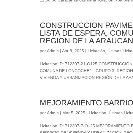
12:00:00 Características de la licitación Nombre de
CONSTRUCCION PAVIMEN
LISTA DE ESPERA, COM
REGION DE LA ARAUCAN
por
Admin
|
Abr 9, 2025
|
Licitación
,
Últimas Licit
Licitación ID: 712307-21-O125 CONSTRUCCI
COMUNA DE LONCOCHE” – GRUPO 3, REGION DE 
VIVIENDA Y URBANIZACIÓN REGIÓN DE LA ARAUCA
MEJORAMIENTO BARRIO 
por
Admin
|
Mar 5, 2025
|
Licitación
,
Últimas Licit
Licitación ID: 712307-7-O125 MEJORAMIENTO B
SERVICIO DE VIVIENDA Y URBANIZACIÓN REGIÓN 