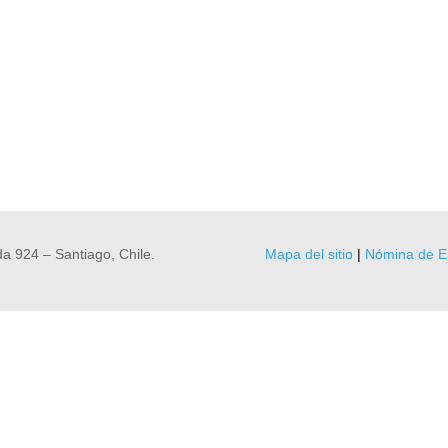
a 924 – Santiago, Chile.
Mapa del sitio
|
Nómina de E