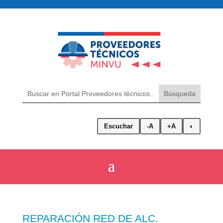
Escuchar
-A
+A
◐
REPARACIÓN RED DE ALC.