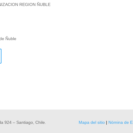
ANIZACION REGION ÑUBLE
de Ñuble
a 924 – Santiago, Chile.
Mapa del sitio
|
Nómina de E