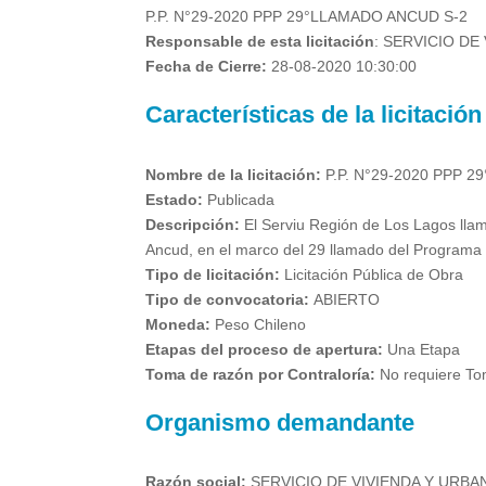
P.P. N°29-2020 PPP 29°LLAMADO ANCUD S-2
Responsable de esta licitación
:
SERVICIO DE
Fecha de Cierre:
28-08-2020 10:30:00
Características de la licitación
Nombre de la licitación:
P.P. N°29-2020 PPP 
Estado:
Publicada
Descripción:
El Serviu Región de Los Lagos llam
Ancud, en el marco del 29 llamado del Programa 
Tipo de licitación:
Licitación Pública de Obra
Tipo de convocatoria:
ABIERTO
Moneda:
Peso Chileno
Etapas del proceso de apertura:
Una Etapa
Toma de razón por Contraloría:
No requiere To
Organismo demandante
Razón social:
SERVICIO DE VIVIENDA Y URBA