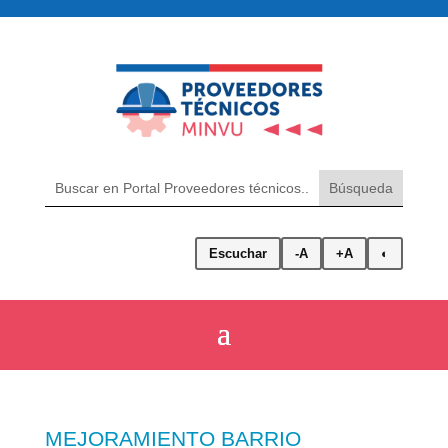
Escuchar
-A
+A
◐
MEJORAMIENTO BARRIO