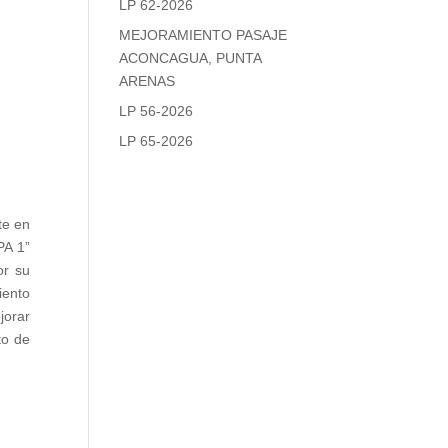
LP 62-2026
MEJORAMIENTO PASAJE
ACONCAGUA, PUNTA
ARENAS
LP 56-2026
LP 65-2026
te en
PA 1”
or su
iento
jorar
to de