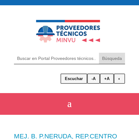
Escuchar
-A
+A
◐
MEJ. B. P.NERUDA, REP.CENTRO