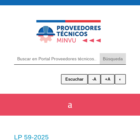
Escuchar
-A
+A
◐
LP 59-2025