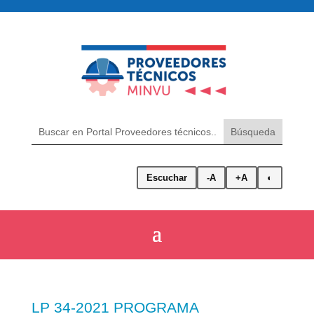
Escuchar
-A
+A
◐
LP 34-2021 PROGRAMA