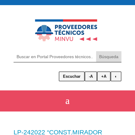
Escuchar
-A
+A
◐
LP-242022 “CONST.MIRADOR