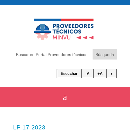
Escuchar
-A
+A
◐
LP 17-2023