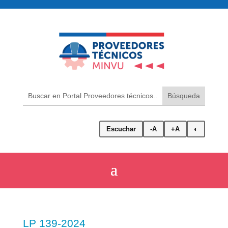
Escuchar
-A
+A
◐
LP 139-2024