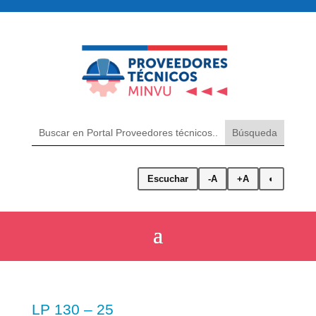
Escuchar
-A
+A
◐
LP 130 – 25