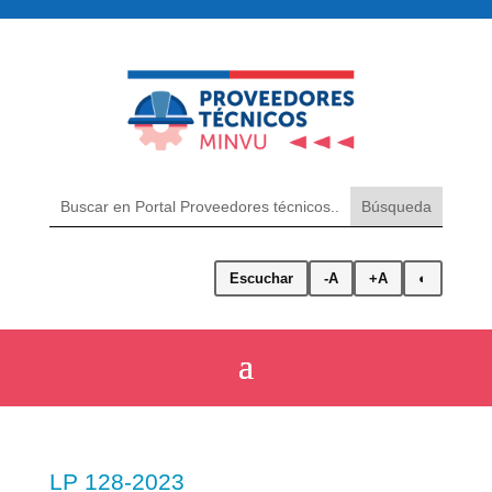
Escuchar
-A
+A
◐
LP 128-2023