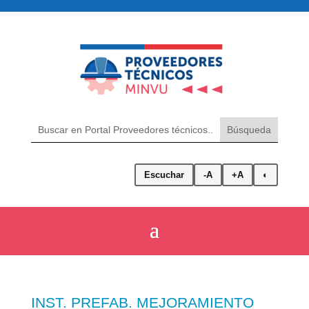
Escuchar
-A
+A
◐
INST. PREFAB. MEJORAMIENTO