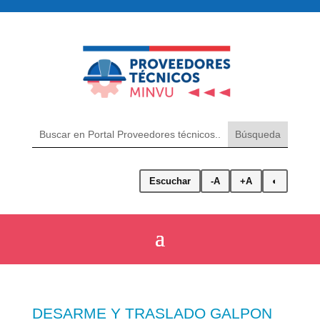
Escuchar
-A
+A
◐
DESARME Y TRASLADO GALPON