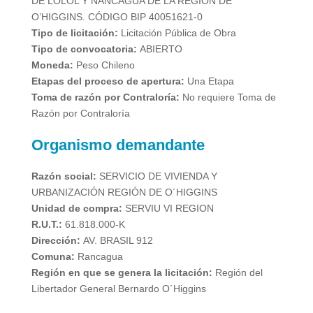
DE LOLOL Y NANCAGUA DE LA REGIÓN DE
O’HIGGINS. CÓDIGO BIP 40051621-0
Tipo de licitación:
Licitación Pública de Obra
Tipo de convocatoria:
ABIERTO
Moneda:
Peso Chileno
Etapas del proceso de apertura:
Una Etapa
Toma de razón por Contraloría:
No requiere Toma de
Razón por Contraloría
Organismo demandante
Razón social:
SERVICIO DE VIVIENDA Y
URBANIZACIÓN REGIÓN DE O´HIGGINS
Unidad de compra:
SERVIU VI REGION
R.U.T.:
61.818.000-K
Dirección:
AV. BRASIL 912
Comuna:
Rancagua
Región en que se genera la licitación:
Región del
Libertador General Bernardo O´Higgins