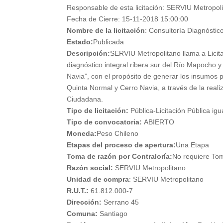
Responsable de esta licitación:
SERVIU Metropoli
Fecha de Cierre:
15-11-2018 15:00:00
Nombre de la licitación
:
Consultoría Diagnóstic
Estado:
Publicada
Descripción:
SERVIU Metropolitano llama a Licita
diagnóstico integral ribera sur del Río Mapocho
Navia”, con el propósito de generar los insumos
Quinta Normal y Cerro Navia, a través de la reali
Ciudadana.
Tipo de licitación:
Pública-Licitación Pública ig
Tipo de convocatoria:
ABIERTO
Moneda:
Peso Chileno
Etapas del proceso de apertura:
Una Etapa
Toma de razón por Contraloría:
No requiere To
Razón social:
SERVIU Metropolitano
Unidad de compra
:
SERVIU Metropolitano
R.U.T.:
61.812.000-7
Dirección:
Serrano 45
Comuna:
Santiago