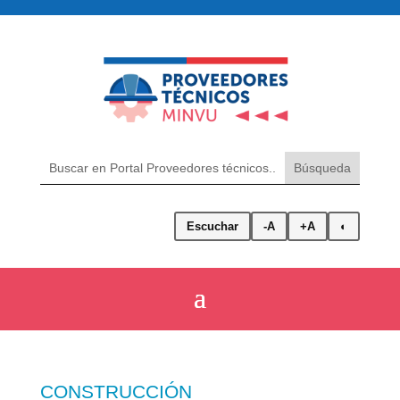
Escuchar
-A
+A
◐
CONSTRUCCIÓN