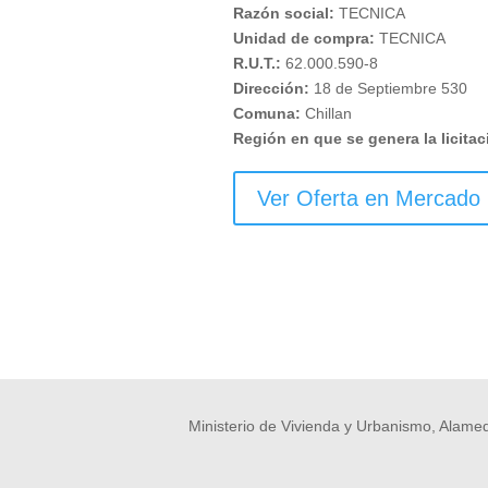
Razón social:
TECNICA
Unidad de compra:
TECNICA
R.U.T.:
62.000.590-8
Dirección:
18 de Septiembre 530
Comuna:
Chillan
Región en que se genera la licitac
Ver Oferta en Mercado 
Ministerio de Vivienda y Urbanismo, Alamed