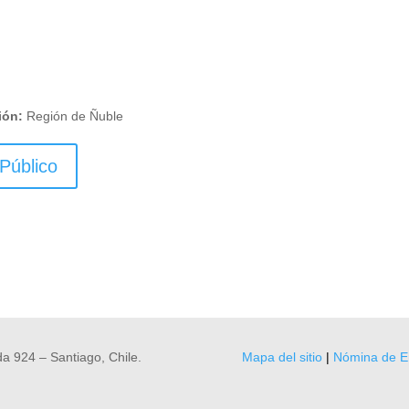
ión:
Región de Ñuble
Público
a 924 – Santiago, Chile.
Mapa del sitio
|
Nómina de E