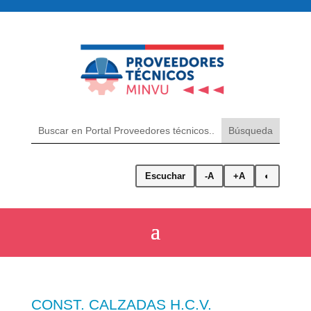
Escuchar
-A
+A
◐
CONST. CALZADAS H.C.V.