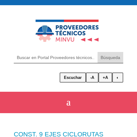
Escuchar
-A
+A
◐
CONST. 9 EJES CICLORUTAS