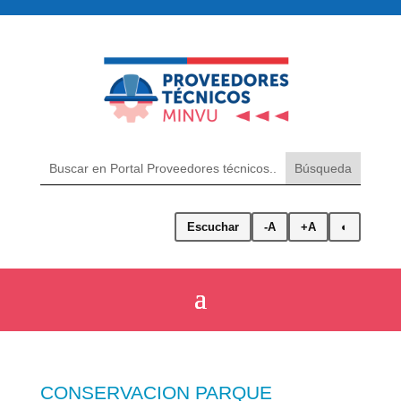
Escuchar
-A
+A
◐
CONSERVACION PARQUE