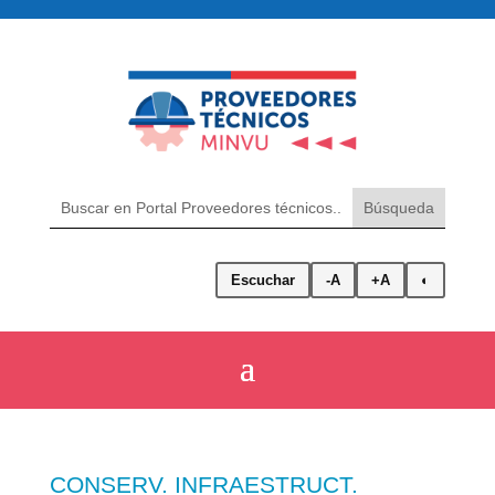
Escuchar
-A
+A
◐
CONSERV. INFRAESTRUCT.