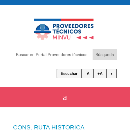
Escuchar
-A
+A
◐
CONS. RUTA HISTORICA