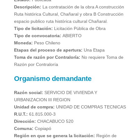
Descripción:
La contratación de la obra A construcción
Ruta histórica Cultural, Chañaral y obra B Construcción
espacio publico ruta histórica cultural Chañaral.
Tipo de licitación:
Licitación Pública de Obra
Tipo de convocatoria:
ABIERTO
Moneda:
Peso Chileno
Etapas del proceso de apertura:
Una Etapa
Toma de razón por Contraloría:
No requiere Toma de
Razón por Contraloría
Organismo demandante
Razón social:
SERVICIO DE VIVIENDA Y
URBANIZACION III REGION
Unidad de compra:
UNIDAD DE COMPRAS TECNICAS
R.U.T.:
61.815.000-3
Dirección:
CHACABUCO 520
Comuna:
Copiapó
Región en que se genera la licitación:
Región de